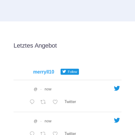
Letztes Angebot
merryll10
Follow
@
·
now
Twitter
@
·
now
Twitter