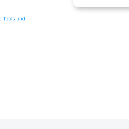
 die für ihr
d besten Ergebnisse
 Tools und
, um unsere Kunden in
m Projekt?