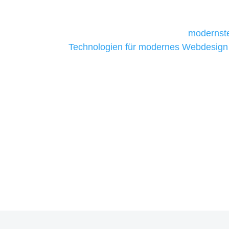
daher Tools und Technologien benötigen,
Unternehmen die kostengünstigsten un
liefern. Daher verwenden wir
modernste
Technologien für modernes Webdesign
allen Webprojekten zufriedenzustellen.
Sie haben Fragen zu Ihre
07121 / 9294977
info@merryll.de