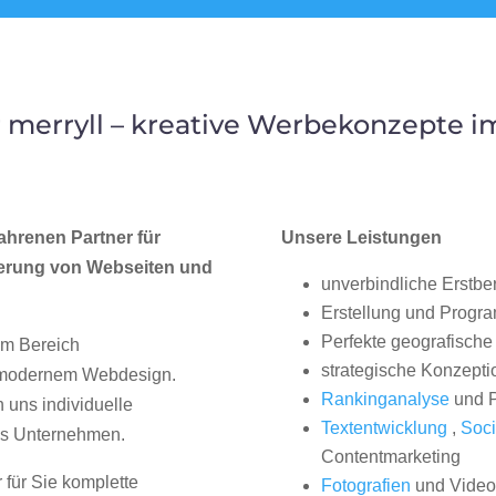
merryll – kreative Werbekonzepte 
ahrenen Partner für
Unsere Leistungen
erung von Webseiten und
unverbindliche Erstbe
Erstellung und Progr
Perfekte geografische 
im Bereich
strategische Konzepti
, modernem Webdesign.
Rankinganalyse
und P
uns individuelle
Textentwicklung
,
Soci
hes Unternehmen.
Contentmarketing
 für Sie komplette
Fotografien
und Videos