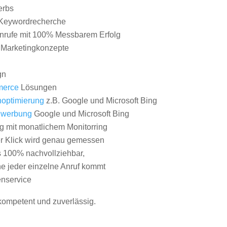
erbs
Keywordrecherche
nrufe mit 100% Messbarem Erfolg
e Marketingkonzepte
gn
erce
Lösungen
optimierung
z.B. Google und Microsoft Bing
nwerbung
Google und Microsoft Bing
g mit monatlichem Monitorring
er Klick wird genau gemessen
s 100% nachvollziehbar,
 jeder einzelne Anruf kommt
nservice
 kompetent und zuverlässig.