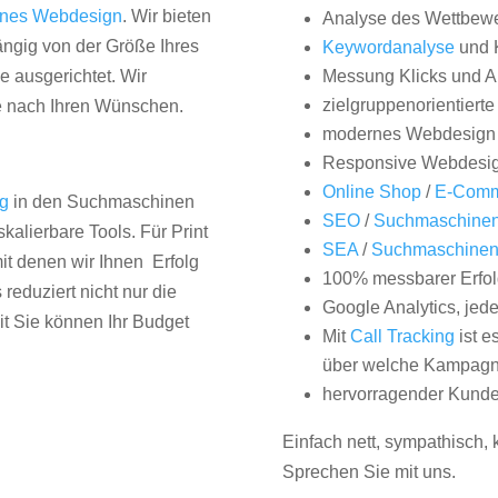
nes Webdesign
. Wir bieten
Analyse des Wettbew
hängig von der Größe Ihres
Keywordanalyse
und 
 ausgerichtet. Wir
Messung Klicks und A
zielgruppenorientiert
e nach Ihren Wünschen.
modernes Webdesign
Responsive Webdesi
Online Shop
/
E-Comm
ng
in den Suchmaschinen
SEO
/
Suchmaschinen
kalierbare Tools. Für Print
SEA
/
Suchmaschine
it denen wir Ihnen Erfolg
100% messbarer Erfol
duziert nicht nur die
Google Analytics, jed
it Sie können Ihr Budget
Mit
Call Tracking
ist e
über welche Kampagne
hervorragender Kunde
Einfach nett, sympathisch,
Sprechen Sie mit uns.