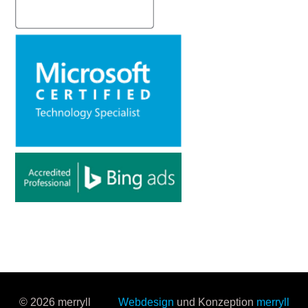
© 2026 merryll
Webdesign
und Konzeption
merryll