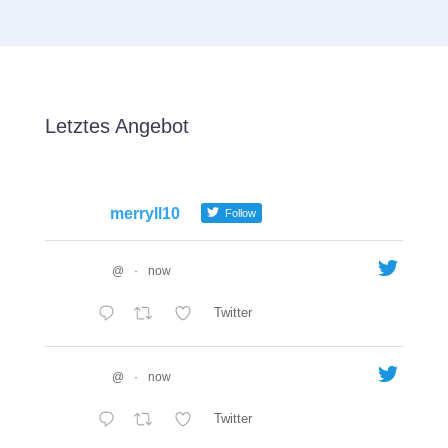
Letztes Angebot
merryll10
Follow
@
·
now
Twitter
@
·
now
Twitter