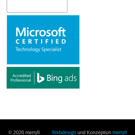
© 2026 merryll
Webdesign
und Konzeption
merryll