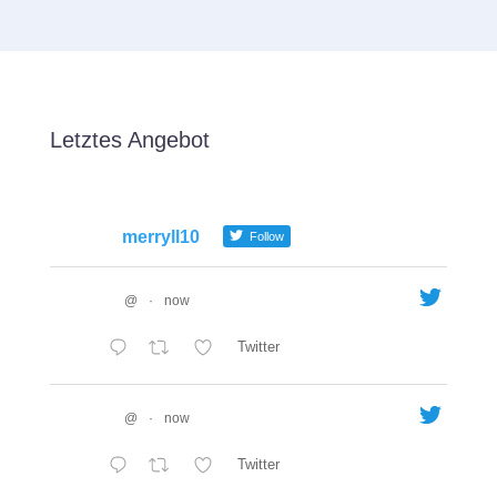
Letztes Angebot
merryll10
Follow
@
·
now
Twitter
@
·
now
Twitter