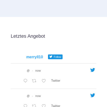
Letztes Angebot
merryll10
Follow
@
·
now
Twitter
@
·
now
Twitter