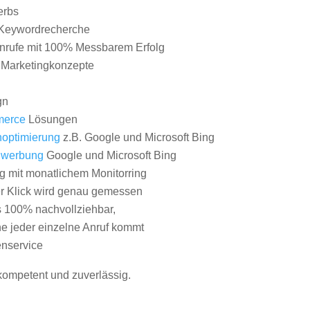
erbs
Keywordrecherche
nrufe mit 100% Messbarem Erfolg
e Marketingkonzepte
gn
erce
Lösungen
optimierung
z.B. Google und Microsoft Bing
nwerbung
Google und Microsoft Bing
g mit monatlichem Monitorring
er Klick wird genau gemessen
s 100% nachvollziehbar,
 jeder einzelne Anruf kommt
nservice
 kompetent und zuverlässig.