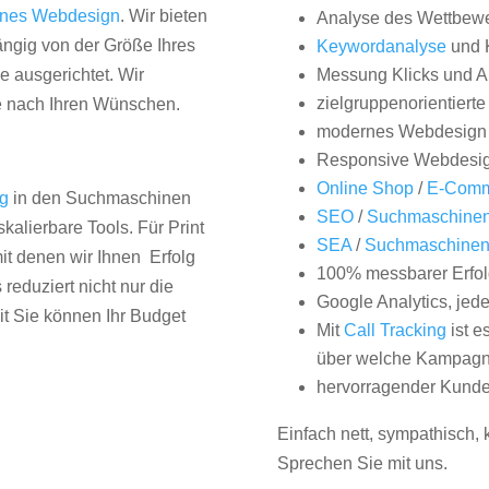
nes Webdesign
. Wir bieten
Analyse des Wettbew
hängig von der Größe Ihres
Keywordanalyse
und 
 ausgerichtet. Wir
Messung Klicks und A
zielgruppenorientiert
e nach Ihren Wünschen.
modernes Webdesign
Responsive Webdesi
Online Shop
/
E-Comm
ng
in den Suchmaschinen
SEO
/
Suchmaschinen
kalierbare Tools. Für Print
SEA
/
Suchmaschine
it denen wir Ihnen Erfolg
100% messbarer Erfol
duziert nicht nur die
Google Analytics, jed
it Sie können Ihr Budget
Mit
Call Tracking
ist e
über welche Kampagne
hervorragender Kunde
Einfach nett, sympathisch,
Sprechen Sie mit uns.