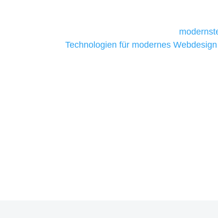
daher Tools und Technologien benötigen,
Unternehmen die kostengünstigsten un
liefern. Daher verwenden wir
modernste
Technologien für modernes Webdesign
allen Webprojekten zufriedenzustellen.
Sie haben Fragen zu Ihre
07121 / 9294977
info@merryll.de