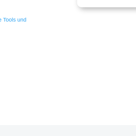
 die für ihr
d besten Ergebnisse
 Tools und
, um unsere Kunden in
m Projekt?