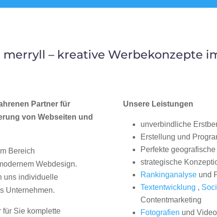
merryll – kreative Werbekonzepte i
ahrenen Partner für
Unsere Leistungen
erung von Webseiten und
unverbindliche Erstbe
Erstellung und Progr
Perfekte geografische 
im Bereich
strategische Konzepti
, modernem Webdesign.
Rankinganalyse
und P
uns individuelle
Textentwicklung
,
Soci
hes Unternehmen.
Contentmarketing
 für Sie komplette
Fotografien
und Videos