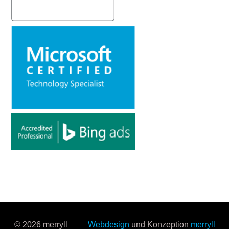
© 2026 merryll
Webdesign
und Konzeption
merryll