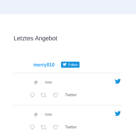
Letztes Angebot
merryll10
Follow
@
·
now
Twitter
@
·
now
Twitter