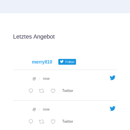
Letztes Angebot
merryll10
Follow
@
·
now
Twitter
@
·
now
Twitter