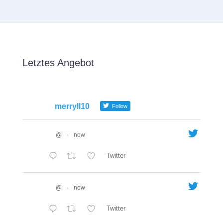
Letztes Angebot
merryll10
Follow
@
·
now
Twitter
@
·
now
Twitter