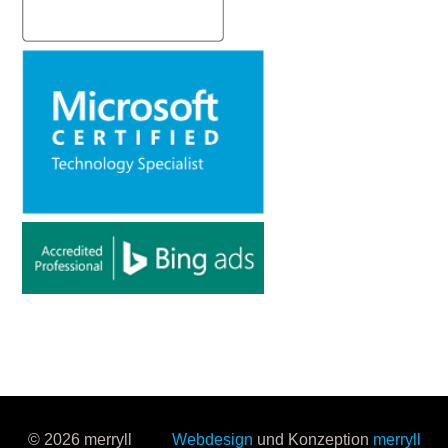
© 2026 merryll
Webdesign
und Konzeption
merryll