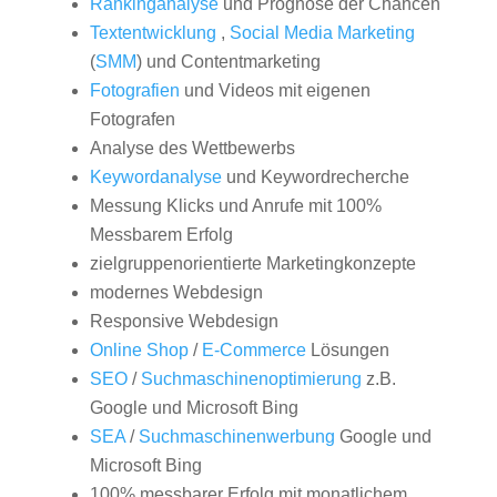
Rankinganalyse
und Prognose der Chancen
Textentwicklung
,
Social Media Marketing
(
SMM
) und Contentmarketing
Fotografien
und Videos mit eigenen
Fotografen
Analyse des Wettbewerbs
Keywordanalyse
und Keywordrecherche
Messung Klicks und Anrufe mit 100%
Messbarem Erfolg
zielgruppenorientierte Marketingkonzepte
modernes Webdesign
Responsive Webdesign
Online Shop
/
E-Commerce
Lösungen
SEO
/
Suchmaschinenoptimierung
z.B.
Google und Microsoft Bing
SEA
/
Suchmaschinenwerbung
Google und
Microsoft Bing
100% messbarer Erfolg mit monatlichem