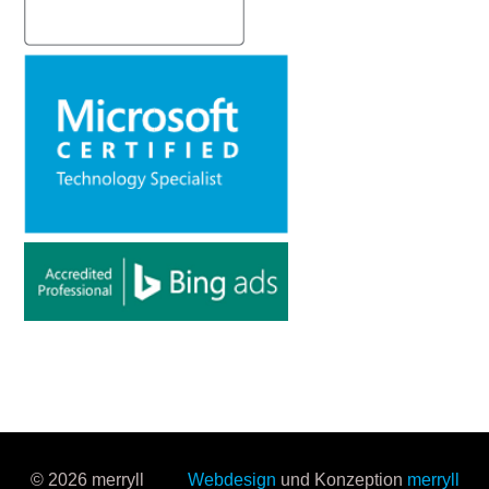
© 2026 merryll
Webdesign
und Konzeption
merryll