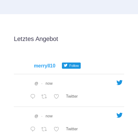
Letztes Angebot
merryll10
Follow
@
·
now
Twitter
@
·
now
Twitter