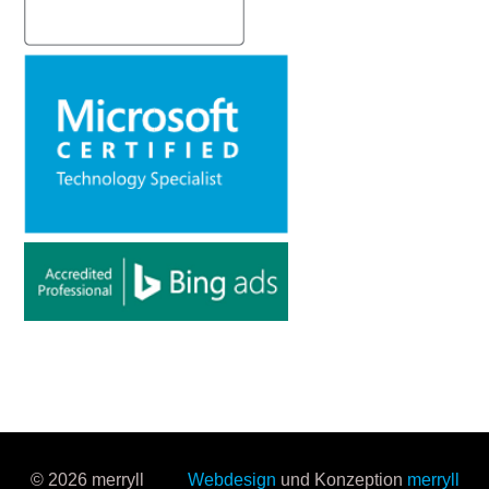
© 2026 merryll
Webdesign
und Konzeption
merryll