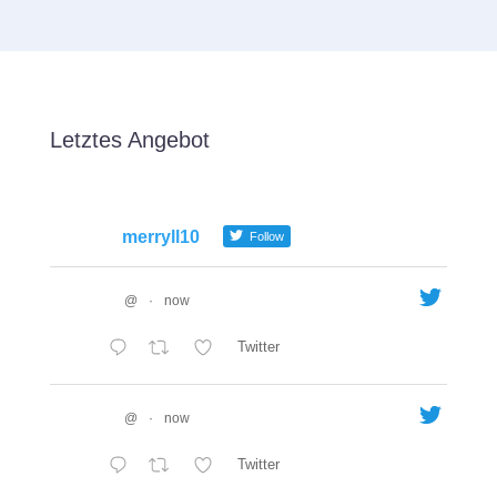
Letztes Angebot
merryll10
Follow
@
·
now
Twitter
@
·
now
Twitter