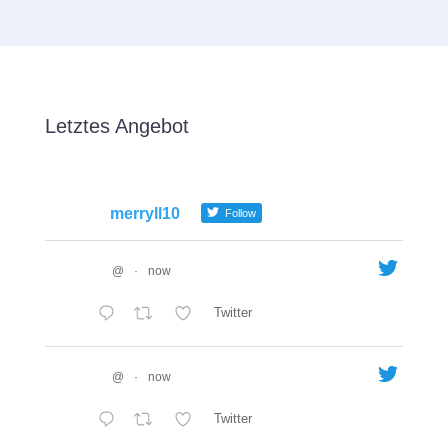
Letztes Angebot
merryll10
Follow
@
·
now
Twitter
@
·
now
Twitter