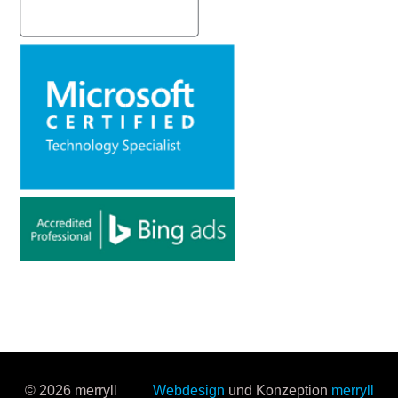
© 2026 merryll
Webdesign
und Konzeption
merryll