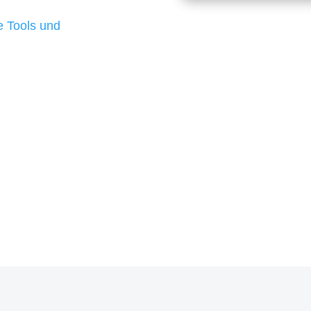
d besten Ergebnisse
 Tools und
, um unsere Kunden in
m Projekt?