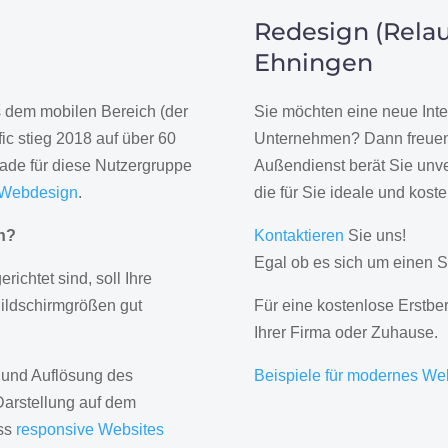
Redesign (Relau
Ehningen
us dem mobilen Bereich (der
Sie möchten eine neue Inte
ic stieg 2018 auf über 60
Unternehmen? Dann freuen 
rade für diese Nutzergruppe
Außendienst berät Sie unve
 Webdesign
.
die für Sie ideale und kost
gn?
Kontaktieren
Sie uns!
Egal ob es sich um einen S
erichtet sind, soll Ihre
Bildschirmgrößen gut
Für eine kostenlose Erstbe
Ihrer Firma oder Zuhause.
 und Auflösung des
Beispiele für modernes We
Darstellung auf dem
ass
responsive Websites