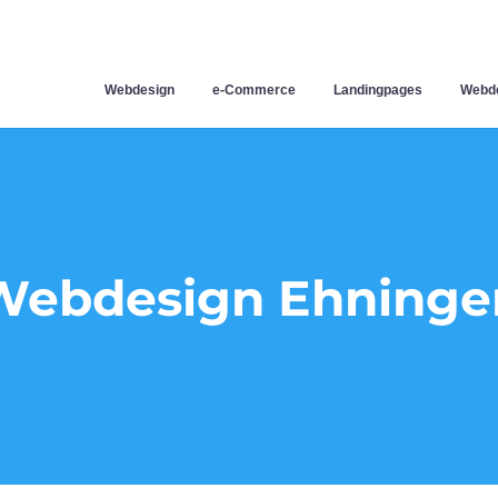
Webdesign
e-Commerce
Landingpages
Webde
Webdesign Ehninge