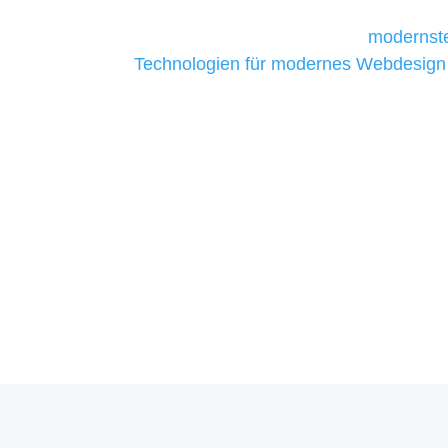
Unternehmen die kostengünstigsten un
liefern. Daher verwenden wir
modernste
Technologien für modernes Webdesign
allen Webprojekten zufriedenzustellen.
Sie haben Fragen zu Ihre
07121 / 9294977
info@merryll.de