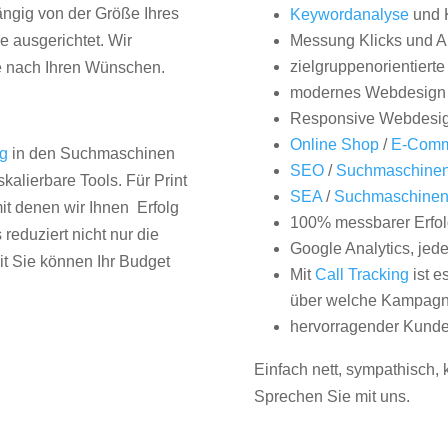
hängig von der Größe Ihres
Keywordanalyse
und 
 ausgerichtet. Wir
Messung Klicks und A
zielgruppenorientiert
e nach Ihren Wünschen.
modernes Webdesign
Responsive Webdesi
Online Shop
/
E-Comm
ng
in den Suchmaschinen
SEO
/
Suchmaschinen
kalierbare Tools. Für Print
SEA
/
Suchmaschine
it denen wir Ihnen Erfolg
100% messbarer Erfol
duziert nicht nur die
Google Analytics, jed
it Sie können Ihr Budget
Mit
Call Tracking
ist e
über welche Kampagne
hervorragender Kunde
Einfach nett, sympathisch,
Sprechen Sie mit uns.