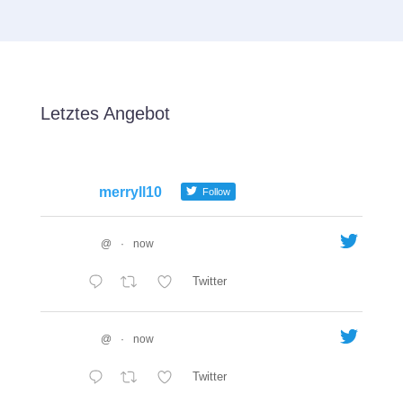
Letztes Angebot
merryll10
Follow
@
·
now
Twitter
@
·
now
Twitter