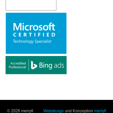
© 2026 merryll
Webdesign
und Konzeption
merryll