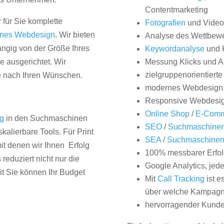
Contentmarketing
 für Sie komplette
Fotografien
und Videos
nes Webdesign
. Wir bieten
Analyse des Wettbew
hängig von der Größe Ihres
Keywordanalyse
und 
 ausgerichtet. Wir
Messung Klicks und A
zielgruppenorientiert
e nach Ihren Wünschen.
modernes Webdesign
Responsive Webdesi
Online Shop
/
E-Comm
ng
in den Suchmaschinen
SEO
/
Suchmaschinen
kalierbare Tools. Für Print
SEA
/
Suchmaschine
it denen wir Ihnen Erfolg
100% messbarer Erfol
duziert nicht nur die
Google Analytics, jed
it Sie können Ihr Budget
Mit
Call Tracking
ist e
über welche Kampagne
hervorragender Kunde