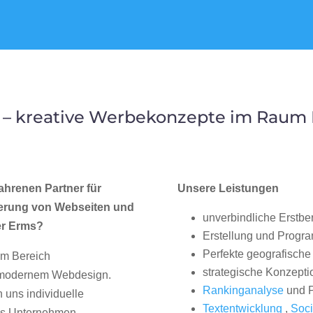
 – kreative Werbekonzepte im Raum 
ahrenen Partner für
Unsere Leistungen
erung von Webseiten und
unverbindliche Erstbe
er Erms?
Erstellung und Progr
Perfekte geografische 
im Bereich
strategische Konzepti
, modernem Webdesign.
Rankinganalyse
und P
uns individuelle
Textentwicklung
,
Soci
hes Unternehmen.