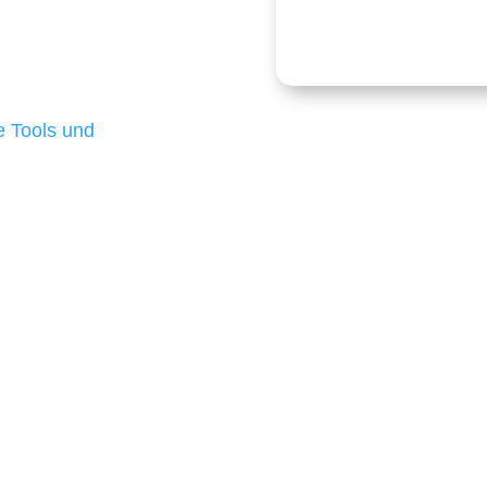
onders anspruchsvoll,
e Budgets verfügen und
 die für ihr
d besten Ergebnisse
 Tools und
, um unsere Kunden in
m Projekt?