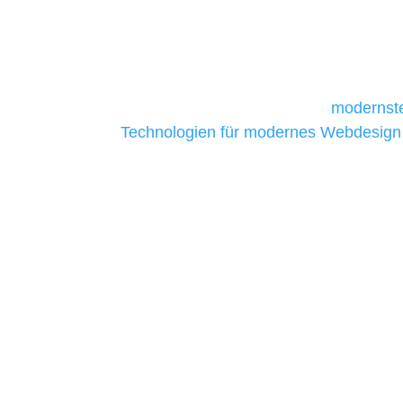
und mittelständische Unternehmen bes
da sie in der Regel nur über begrenzt
daher Tools und Technologien benötigen,
Unternehmen die kostengünstigsten un
liefern. Daher verwenden wir
modernste
Technologien für modernes Webdesign
allen Webprojekten zufriedenzustellen.
Sie haben Fragen zu Ihre
07121 / 9294977
info@merryll.de