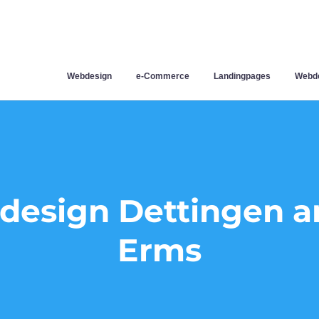
Webdesign
e-Commerce
Landingpages
Webde
esign Dettingen a
Erms