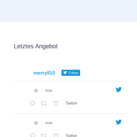
Letztes Angebot
merryll10
Follow
@
·
now
Twitter
@
·
now
Twitter